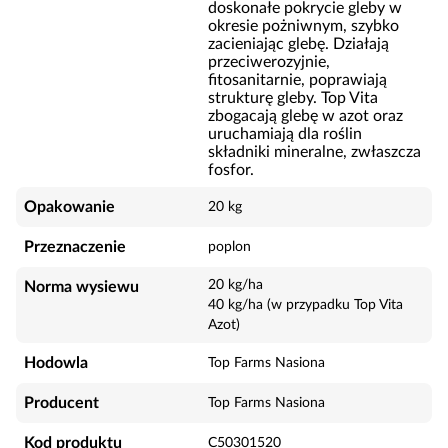
doskonałe pokrycie gleby w
okresie pożniwnym, szybko
zacieniając glebę. Działają
przeciwerozyjnie,
fitosanitarnie, poprawiają
strukturę gleby. Top Vita
zbogacają glebę w azot oraz
uruchamiają dla roślin
składniki mineralne, zwłaszcza
fosfor.
Opakowanie
20 kg
Przeznaczenie
poplon
20 kg/ha
Norma wysiewu
40 kg/ha (w przypadku Top Vita
Azot)
Hodowla
Top Farms Nasiona
Producent
Top Farms Nasiona
Kod produktu
C50301520