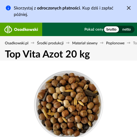
Skorzystaj z
odroczonych płatności
. Kup dziś i zapłać
później.
Pokaż ceny
brutto
netto
Osadkowski.pl
Środki produkcji
Materiał siewny
Poplonowe
To
Top Vita Azot 20 kg