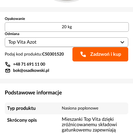
Opakowanie
20 kg
Odmiana
Top Vita Azot
Zadzwoń i kup
Podaj kod produktu:
C50301520
+48 71 691 11 00
bok@osadkowski.pl
Podstawowe informacje
Typ produktu
Nasiona poplonowe
Mieszanki Top Vita dzięki
Skrócony opis
zróżnicowanemu składowi
gatunkowemu zapewniają