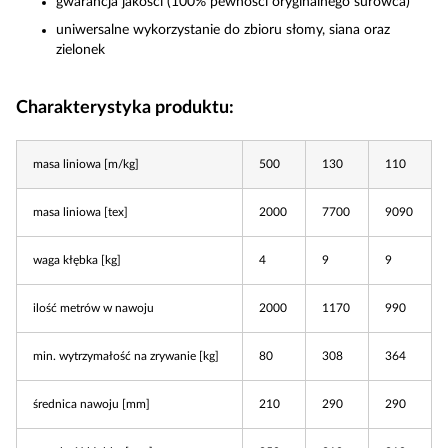
gwarancja jakości (100% pewności oryginalnego surowca)
uniwersalne wykorzystanie do zbioru słomy, siana oraz
zielonek
Charakterystyka produktu:
masa liniowa [m/kg]
500
130
110
masa liniowa [tex]
2000
7700
9090
waga kłębka [kg]
4
9
9
ilość metrów w nawoju
2000
1170
990
min. wytrzymałość na zrywanie [kg]
80
308
364
średnica nawoju [mm]
210
290
290