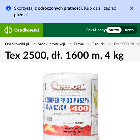
Skorzystaj z
odroczonych płatności
. Kup dziś i zapłać
później.
Pokaż ceny
brutto
netto
Osadkowski.pl
Środki produkcji
Farma
Sznurki
Tex 2500, dł. 1
Tex 2500, dł. 1600 m, 4 kg