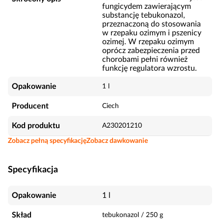
fungicydem zawierającym
substancję tebukonazol,
przeznaczoną do stosowania
w rzepaku ozimym i pszenicy
ozimej. W rzepaku ozimym
oprócz zabezpieczenia przed
chorobami pełni również
funkcję regulatora wzrostu.
Opakowanie
1 l
Producent
Ciech
Kod produktu
A230201210
Zobacz pełną specyfikację
Zobacz dawkowanie
Specyfikacja
Opakowanie
1 l
Skład
tebukonazol
/
250
g