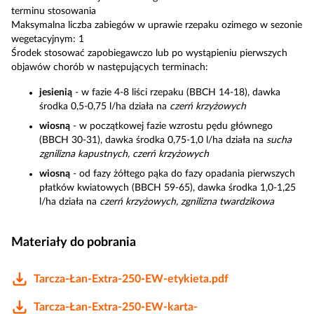
terminu stosowania
Maksymalna liczba zabiegów w uprawie rzepaku ozimego w sezonie
wegetacyjnym: 1
Środek stosować zapobiegawczo lub po wystąpieniu pierwszych
objawów chorób w następujących terminach:
jesienią
- w fazie 4-8 liści rzepaku (BBCH 14-18), dawka
środka 0,5-0,75 l/ha działa na
czerń krzyżowych
wiosną
- w początkowej fazie wzrostu pędu głównego
(BBCH 30-31), dawka środka 0,75-1,0 l/ha działa na
sucha
zgnilizna kapustnych, czerń krzyżowych
wiosną
- od fazy żółtego pąka do fazy opadania pierwszych
płatków kwiatowych (BBCH 59-65), dawka środka 1,0-1,25
l/ha działa na
czerń krzyżowych, zgnilizna twardzikowa
Materiały do pobrania
Tarcza-Łan-Extra-250-EW-etykieta.pdf
Tarcza-Łan-Extra-250-EW-karta-