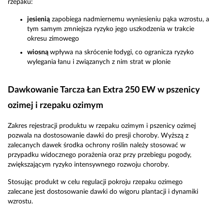
rzepaku:
jesienią
zapobiega nadmiernemu wyniesieniu pąka wzrostu, a
tym samym zmniejsza ryzyko jego uszkodzenia w trakcie
okresu zimowego
wiosną
wpływa na skrócenie łodygi, co ogranicza ryzyko
wylegania łanu i związanych z nim strat w plonie
Dawkowanie Tarcza Łan Extra 250 EW w pszenicy
ozimej i rzepaku ozimym
Zakres rejestracji produktu w rzepaku ozimym i pszenicy ozimej
pozwala na dostosowanie dawki do presji choroby. Wyższą z
zalecanych dawek środka ochrony roślin należy stosować w
przypadku widocznego porażenia oraz przy przebiegu pogody,
zwiększającym ryzyko intensywnego rozwoju choroby.
Stosując produkt w celu regulacji pokroju rzepaku ozimego
zalecane jest dostosowanie dawki do wigoru plantacji i dynamiki
wzrostu.