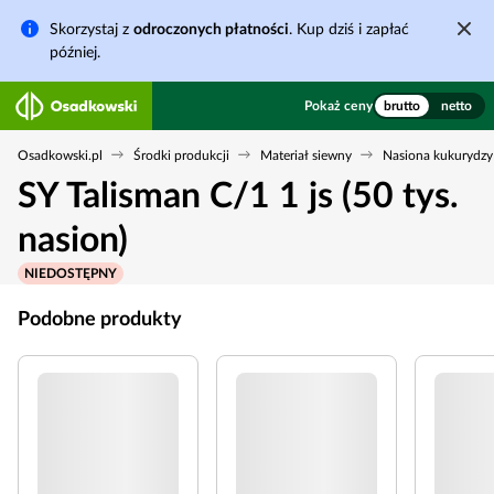
Skorzystaj z
odroczonych płatności
. Kup dziś i zapłać
później.
Pokaż ceny
brutto
netto
Osadkowski.pl
Środki produkcji
Materiał siewny
Nasiona kukurydzy
SY Talisman C/1 1 js (50 tys.
nasion)
NIEDOSTĘPNY
Podobne produkty