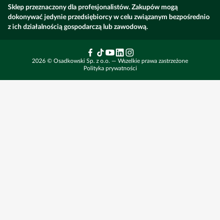
Sklep przeznaczony dla profesjonalistów. Zakupów mogą
Nawożenie kukurydzy
Dokumenty
dokonywać jedynie przedsiębiorcy w celu związanym bezpośrednio
Ustawienia cookie
Umów wizytę w serwisie
z ich działalnością gospodarczą lub zawodową.
Polityka Prywatności
Środek na ściernisko
Aktualności
Maszyny budowlane
2026 © Osadkowski Sp. z o.o. — Wszelkie prawa zastrzeżone
Zadzwoń i zamów
Chwasty w rzepaku
Ubezpieczenia rolnicze
Rolnictwo precyzyjne
Polityka prywatności
Technologia DSG
Dla dostawców – przetargi
Finansowanie fabryczne