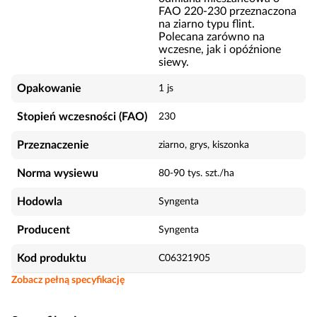
FAO 220-230 przeznaczona
na ziarno typu flint.
Polecana zarówno na
wczesne, jak i opóźnione
siewy.
Opakowanie
1 js
Stopień wczesności (FAO)
230
Przeznaczenie
ziarno, grys, kiszonka
Norma wysiewu
80-90 tys. szt./ha
Hodowla
Syngenta
Producent
Syngenta
Kod produktu
C06321905
Zobacz pełną specyfikację