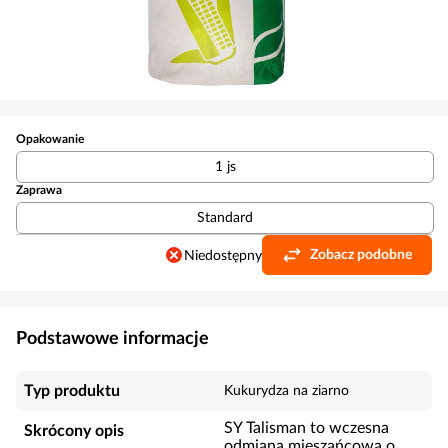
Opakowanie
1 js
Zaprawa
Standard
Zobacz podobne
Niedostępny
Podstawowe informacje
Typ produktu
Kukurydza na ziarno
SY Talisman to wczesna
Skrócony opis
odmiana mieszańcowa o