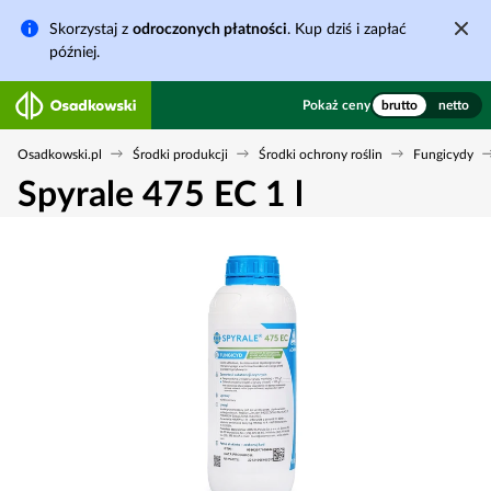
Skorzystaj z
odroczonych płatności
. Kup dziś i zapłać
później.
Pokaż ceny
brutto
netto
Osadkowski.pl
Środki produkcji
Środki ochrony roślin
Fungicydy
Spyrale 475 EC 1 l