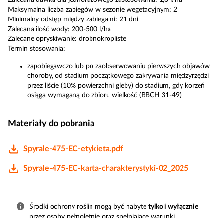
Zalecana dawka dla jednorazowego zastosowania: 1,0 l/ha
Maksymalna liczba zabiegów w sezonie wegetacyjnym: 2
Minimalny odstęp między zabiegami: 21 dni
Zalecana ilość wody: 200-500 l/ha
Zalecane opryskiwanie: drobnokropliste
Termin stosowania:
zapobiegawczo lub po zaobserwowaniu pierwszych objawów
choroby, od stadium początkowego zakrywania międzyrzędzi
przez liście (10% powierzchni gleby) do stadium, gdy korzeń
osiąga wymaganą do zbioru wielkość (BBCH 31-49)
Materiały do pobrania
Spyrale-475-EC-etykieta.pdf
Spyrale-475-EC-karta-charakterystyki-02_2025
Środki ochrony roślin mogą być nabyte
tylko i wyłącznie
przez osoby pełnoletnie oraz spełniające warunki,