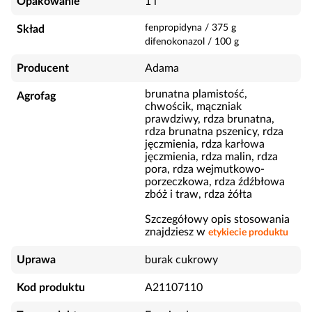
Opakowanie
1 l
fenpropidyna
/
375
g
Skład
difenokonazol
/
100
g
Producent
Adama
brunatna plamistość,
Agrofag
chwościk, mączniak
prawdziwy, rdza brunatna,
rdza brunatna pszenicy, rdza
jęczmienia, rdza karłowa
jęczmienia, rdza malin, rdza
pora, rdza wejmutkowo-
porzeczkowa, rdza źdźbłowa
zbóż i traw, rdza żółta
Szczegółowy opis stosowania
znajdziesz w
etykiecie produktu
Uprawa
burak cukrowy
Kod produktu
A21107110