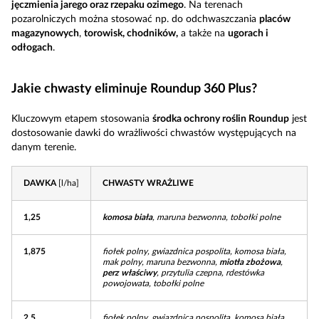
jęczmienia jarego oraz rzepaku ozimego
. Na terenach
pozarolniczych można stosować np. do odchwaszczania
placów
magazynowych
,
torowisk, chodników,
a także na
ugorach i
odłogach
.
Jakie chwasty eliminuje Roundup 360 Plus?
Kluczowym etapem stosowania
środka ochrony roślin Roundup
jest
dostosowanie dawki do wrażliwości chwastów występujących na
danym terenie.
DAWKA
[l/ha]
CHWASTY WRAŻLIWE
1,25
komosa biała
, maruna bezwonna, tobołki polne
1,875
fiołek polny, gwiazdnica pospolita, komosa biała,
mak polny, maruna bezwonna,
miotła zbożowa
,
perz właściwy
, przytulia czepna, rdestówka
powojowata, tobołki polne
2,5
fiołek polny, gwiazdnica pospolita, komosa biała,