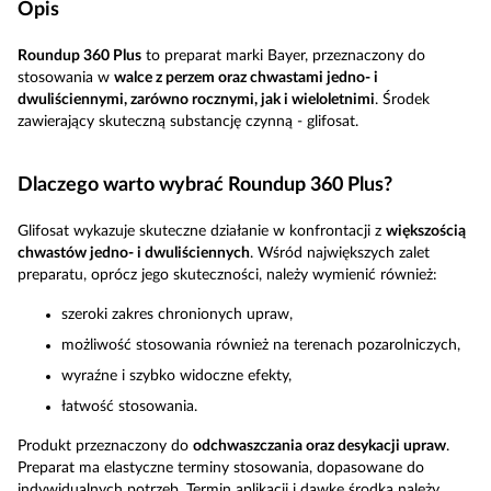
Opis
Roundup 360 Plus
to preparat marki Bayer, przeznaczony do
stosowania w
walce z perzem oraz chwastami jedno- i
dwuliściennymi, zarówno rocznymi, jak i wieloletnimi
. Środek
zawierający skuteczną substancję czynną - glifosat.
Dlaczego warto wybrać Roundup 360 Plus?
Glifosat wykazuje skuteczne działanie w konfrontacji z
większością
chwastów jedno- i dwuliściennych
. Wśród największych zalet
preparatu, oprócz jego skuteczności, należy wymienić również:
szeroki zakres chronionych upraw,
możliwość stosowania również na terenach pozarolniczych,
wyraźne i szybko widoczne efekty,
łatwość stosowania.
Produkt przeznaczony do
odchwaszczania oraz desykacji upraw
.
Preparat ma elastyczne terminy stosowania, dopasowane do
indywidualnych potrzeb. Termin aplikacji i dawkę środka należy