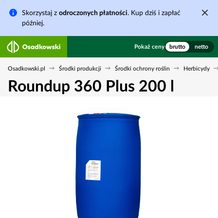
Skorzystaj z
odroczonych płatności
. Kup dziś i zapłać
później.
Pokaż ceny
brutto
netto
Osadkowski.pl
Środki produkcji
Środki ochrony roślin
Herbicydy
Roundup 360 Plus 200 l