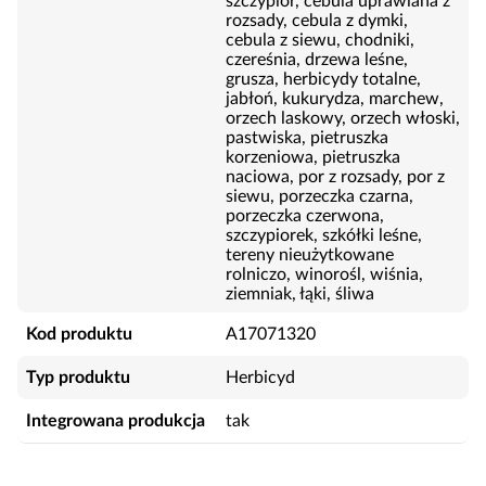
szczypior, cebula uprawiana z
rozsady, cebula z dymki,
cebula z siewu, chodniki,
czereśnia, drzewa leśne,
grusza, herbicydy totalne,
jabłoń, kukurydza, marchew,
orzech laskowy, orzech włoski,
pastwiska, pietruszka
korzeniowa, pietruszka
naciowa, por z rozsady, por z
siewu, porzeczka czarna,
porzeczka czerwona,
szczypiorek, szkółki leśne,
tereny nieużytkowane
rolniczo, winorośl, wiśnia,
ziemniak, łąki, śliwa
Kod produktu
A17071320
Typ produktu
Herbicyd
Integrowana produkcja
tak