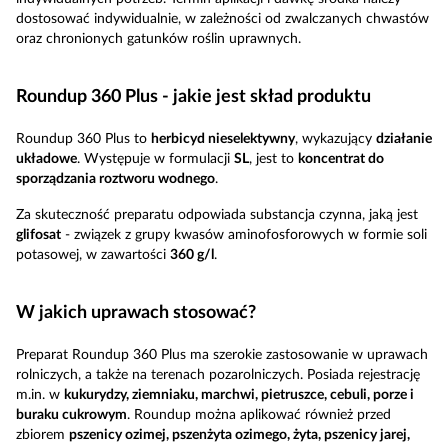
dostosować indywidualnie, w zależności od zwalczanych chwastów
oraz chronionych gatunków roślin uprawnych.
Roundup 360 Plus - jakie jest skład produktu
Roundup 360 Plus to
herbicyd nieselektywny
, wykazujący
działanie
układowe
. Występuje w formulacji
SL
, jest to
koncentrat do
sporządzania roztworu wodnego
.
Za skuteczność preparatu odpowiada substancja czynna, jaką jest
glifosat
- związek z grupy kwasów aminofosforowych w formie soli
potasowej, w zawartości
360 g/l
.
W jakich uprawach stosować?
Preparat Roundup 360 Plus ma szerokie zastosowanie w uprawach
rolniczych, a także na terenach pozarolniczych. Posiada rejestrację
m.in. w
kukurydzy, ziemniaku, marchwi, pietruszce, cebuli, porze i
buraku cukrowym
. Roundup można aplikować również przed
zbiorem
pszenicy ozimej, pszenżyta ozimego, żyta, pszenicy jarej,