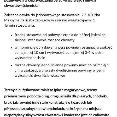
pożniwnych w celu zwalczania perzu właściwego i innych
chwastów (ścierniska)
Zalecana dawka do jednorazowego stosowania: 2,5-4,0 l/ha
Maksymalna liczba zabiegów w sezonie wegetacyjnym: 1
Termin stosowania:
środek stosować od połowy sierpnia do późnej jesieni na
zielone, intensywnie rosnące chwasty
w momencie opryskiwania perz powinien osiągnąć wysokość
co najmniej 10 cm i wytworzyć co najmniej 3-4 w pełni
wykształcone liście
roczne chwasty jednoliścienne powinny mieć co najmniej 5
cm wysokości, a chwasty dwuliścienne powinny w pełni
wykształcić dwa liście właściwe
Tereny nieużytkowane rolniczo (place magazynowe, tereny
przemysłowe, pobocza dróg, drogi, ścieżki dla pieszych, chodniki,
bruk, jak również inne stałe konstrukcje o twardych lub
półprzepuszczalnych powierzchniach, na których ma miejsce
niepożądany silny wzrost chwastów i konieczne jest ich całkowite