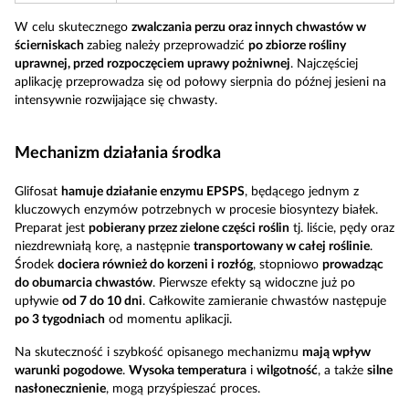
W celu skutecznego
zwalczania perzu oraz innych chwastów w
ścierniskach
zabieg należy przeprowadzić
po zbiorze rośliny
uprawnej, przed rozpoczęciem uprawy pożniwnej
. Najczęściej
aplikację przeprowadza się od połowy sierpnia do późnej jesieni na
intensywnie rozwijające się chwasty.
Mechanizm działania środka
Glifosat
hamuje działanie enzymu EPSPS
, będącego jednym z
kluczowych enzymów potrzebnych w procesie biosyntezy białek.
Preparat jest
pobierany przez zielone części roślin
tj. liście, pędy oraz
niezdrewniałą korę, a następnie
transportowany w całej roślinie
.
Środek
dociera również do korzeni i rozłóg
, stopniowo
prowadząc
do obumarcia chwastów
. Pierwsze efekty są widoczne już po
upływie
od 7 do 10 dni
. Całkowite zamieranie chwastów następuje
po 3 tygodniach
od momentu aplikacji.
Na skuteczność i szybkość opisanego mechanizmu
mają wpływ
warunki pogodowe
.
Wysoka temperatura
i
wilgotność
, a także
silne
nasłonecznienie
, mogą przyśpieszać proces.