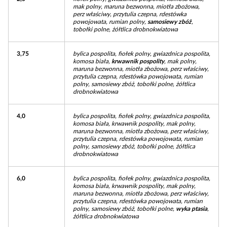
mak polny, maruna bezwonna, miotła zbożowa,
perz właściwy, przytulia czepna, rdestówka
powojowata, rumian polny,
samosiewy zbóż
,
tobołki polne, żółtlica drobnokwiatowa
3,75
bylica pospolita, fiołek polny, gwiazdnica pospolita,
komosa biała,
krwawnik pospolity
, mak polny,
maruna bezwonna, miotła zbożowa, perz właściwy,
przytulia czepna, rdestówka powojowata, rumian
polny, samosiewy zbóż, tobołki polne, żółtlica
drobnokwiatowa
4,0
bylica pospolita, fiołek polny, gwiazdnica pospolita,
komosa biała, krwawnik pospolity, mak polny,
maruna bezwonna, miotła zbożowa, perz właściwy,
przytulia czepna, rdestówka powojowata, rumian
polny, samosiewy zbóż, tobołki polne, żółtlica
drobnokwiatowa
6,0
bylica pospolita, fiołek polny, gwiazdnica pospolita,
komosa biała, krwawnik pospolity, mak polny,
maruna bezwonna, miotła zbożowa, perz właściwy,
przytulia czepna, rdestówka powojowata, rumian
polny, samosiewy zbóż, tobołki polne,
wyka ptasia
,
żółtlica drobnokwiatowa