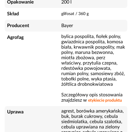
Opakowanie
200 l
Skład
glifosat
/
360
g
Producent
Bayer
bylica pospolita, fiołek polny,
Agrofag
gwiazdnica pospolita, komosa
biała, krwawnik pospolity, mak
polny, maruna bezwonna,
miotła zbożowa, perz
właściwy, przytulia czepna,
rdestówka powojowata,
rumian polny, samosiewy zbóż,
tobołki polne, wyka ptasia,
żółtlica drobnokwiatowa
Szczegółowy opis stosowania
znajdziesz w
etykiecie produktu
agrest, borówka amerykańska,
Uprawa
buk, burak cukrowy, cebula
siedmiolatka, cebula szalotka,
cebula uprawiana na zielony