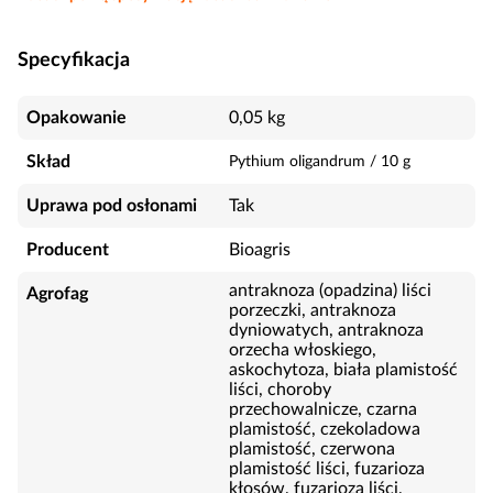
Specyfikacja
Opakowanie
0,05 kg
Skład
Pythium oligandrum
/
10
g
Uprawa pod osłonami
Tak
Producent
Bioagris
antraknoza (opadzina) liści
Agrofag
porzeczki, antraknoza
dyniowatych, antraknoza
orzecha włoskiego,
askochytoza, biała plamistość
liści, choroby
przechowalnicze, czarna
plamistość, czekoladowa
plamistość, czerwona
plamistość liści, fuzarioza
kłosów, fuzarioza liści,