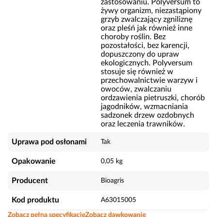
zastosowaniu. Polyversum to
żywy organizm, niezastąpiony
grzyb zwalczający zgniliznę
oraz pleśń jak również inne
choroby roślin. Bez
pozostałości, bez karencji,
dopuszczony do upraw
ekologicznych. Polyversum
stosuje się również w
przechowalnictwie warzyw i
owoców, zwalczaniu
ordzawienia pietruszki, chorób
jagodników, wzmacniania
sadzonek drzew ozdobnych
oraz leczenia trawników.
Uprawa pod osłonami
Tak
Opakowanie
0,05 kg
Producent
Bioagris
Kod produktu
A63015005
Zobacz pełną specyfikację
Zobacz dawkowanie