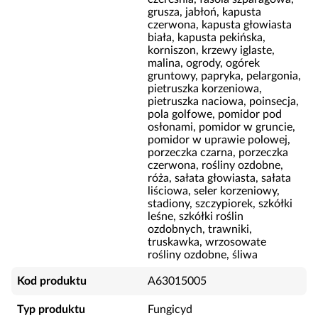
grusza, jabłoń, kapusta
czerwona, kapusta głowiasta
biała, kapusta pekińska,
korniszon, krzewy iglaste,
malina, ogrody, ogórek
gruntowy, papryka, pelargonia,
pietruszka korzeniowa,
pietruszka naciowa, poinsecja,
pola golfowe, pomidor pod
osłonami, pomidor w gruncie,
pomidor w uprawie polowej,
porzeczka czarna, porzeczka
czerwona, rośliny ozdobne,
róża, sałata głowiasta, sałata
liściowa, seler korzeniowy,
stadiony, szczypiorek, szkółki
leśne, szkółki roślin
ozdobnych, trawniki,
truskawka, wrzosowate
rośliny ozdobne, śliwa
Kod produktu
A63015005
Typ produktu
Fungicyd