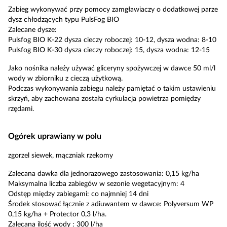
Zabieg wykonywać przy pomocy zamgławiaczy o dodatkowej parze
dysz chłodzących typu PulsFog BIO
Zalecane dysze:
Pulsfog BIO K-22 dysza cieczy roboczej: 10-12, dysza wodna: 8-10
Pulsfog BIO K-30 dysza cieczy roboczej: 15, dysza wodna: 12-15
Jako nośnika należy używać gliceryny spożywczej w dawce 50 ml/l
wody w zbiorniku z cieczą użytkową.
Podczas wykonywania zabiegu należy pamiętać o takim ustawieniu
skrzyń, aby zachowana została cyrkulacja powietrza pomiędzy
rzędami.
Ogórek uprawiany w polu
zgorzel siewek, mączniak rzekomy
Zalecana dawka dla jednorazowego zastosowania: 0,15 kg/ha
Maksymalna liczba zabiegów w sezonie wegetacyjnym: 4
Odstęp między zabiegami: co najmniej 14 dni
Środek stosować łącznie z adiuwantem w dawce: Polyversum WP
0,15 kg/ha + Protector 0,3 l/ha.
Zalecana ilość wody : 300 l/ha