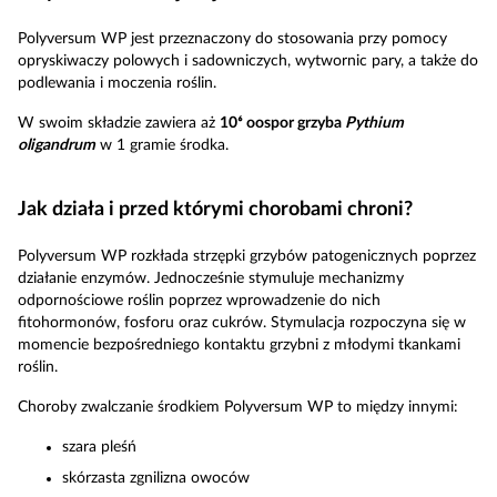
Polyversum WP jest przeznaczony do stosowania przy pomocy
opryskiwaczy polowych i sadowniczych, wytwornic pary, a także do
podlewania i moczenia roślin.
W swoim składzie zawiera aż
10⁶ oospor grzyba
Pythium
oligandrum
w 1 gramie środka.
Jak działa i przed którymi chorobami chroni?
Polyversum WP rozkłada strzępki grzybów patogenicznych poprzez
działanie enzymów. Jednocześnie stymuluje mechanizmy
odpornościowe roślin poprzez wprowadzenie do nich
fitohormonów, fosforu oraz cukrów. Stymulacja rozpoczyna się w
momencie bezpośredniego kontaktu grzybni z młodymi tkankami
roślin.
Choroby zwalczanie środkiem Polyversum WP to między innymi:
szara pleśń
skórzasta zgnilizna owoców