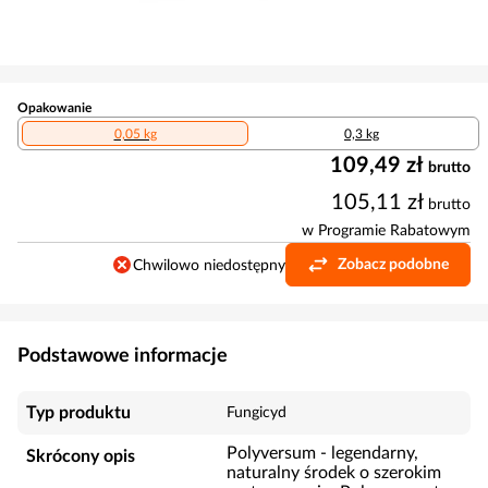
Opakowanie
0,05 kg
0,3 kg
109,49 zł
brutto
105,11 zł
brutto
w Programie Rabatowym
Zobacz podobne
Chwilowo niedostępny
Podstawowe informacje
Typ produktu
Fungicyd
Polyversum - legendarny,
Skrócony opis
naturalny środek o szerokim