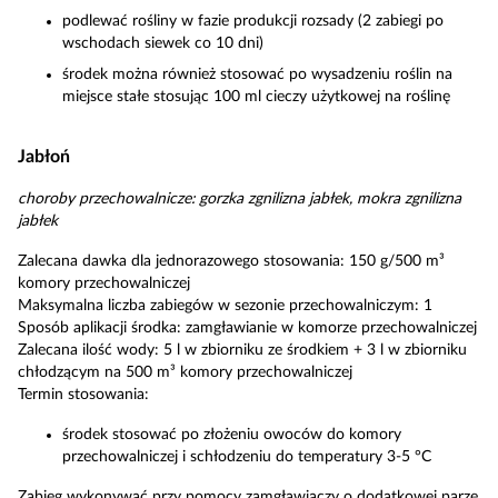
podlewać rośliny w fazie produkcji rozsady (2 zabiegi po
wschodach siewek co 10 dni)
środek można również stosować po wysadzeniu roślin na
miejsce stałe stosując 100 ml cieczy użytkowej na roślinę
Jabłoń
choroby przechowalnicze: gorzka zgnilizna jabłek, mokra zgnilizna
jabłek
Zalecana dawka dla jednorazowego stosowania: 150 g/500 m³
komory przechowalniczej
Maksymalna liczba zabiegów w sezonie przechowalniczym: 1
Sposób aplikacji środka: zamgławianie w komorze przechowalniczej
Zalecana ilość wody: 5 l w zbiorniku ze środkiem + 3 l w zbiorniku
chłodzącym na 500 m³ komory przechowalniczej
Termin stosowania:
środek stosować po złożeniu owoców do komory
przechowalniczej i schłodzeniu do temperatury 3-5 °C
Zabieg wykonywać przy pomocy zamgławiaczy o dodatkowej parze