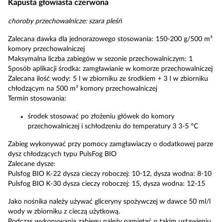
Kapusta głowiasta czerwona
choroby przechowalnicze: szara pleśń
Zalecana dawka dla jednorazowego stosowania: 150-200 g/500 m³
komory przechowalniczej
Maksymalna liczba zabiegów w sezonie przechowalniczym: 1
Sposób aplikacji środka: zamgławianie w komorze przechowalniczej
Zalecana ilość wody: 5 l w zbiorniku ze środkiem + 3 l w zbiorniku
chłodzącym na 500 m³ komory przechowalniczej
Termin stosowania:
środek stosować po złożeniu główek do komory
przechowalniczej i schłodzeniu do temperatury 3 3-5 °C
Zabieg wykonywać przy pomocy zamgławiaczy o dodatkowej parze
dysz chłodzących typu PulsFog BIO
Zalecane dysze:
Pulsfog BIO K-22 dysza cieczy roboczej: 10-12, dysza wodna: 8-10
Pulsfog BIO K-30 dysza cieczy roboczej: 15, dysza wodna: 12-15
Jako nośnika należy używać gliceryny spożywczej w dawce 50 ml/l
wody w zbiorniku z cieczą użytkową.
Podczas wykonywania zabiegu należy pamiętać o takim ustawieniu