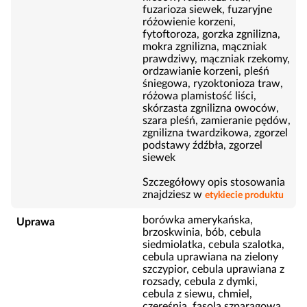
fuzarioza siewek, fuzaryjne
różowienie korzeni,
fytoftoroza, gorzka zgnilizna,
mokra zgnilizna, mączniak
prawdziwy, mączniak rzekomy,
ordzawianie korzeni, pleśń
śniegowa, ryzoktonioza traw,
różowa plamistość liści,
skórzasta zgnilizna owoców,
szara pleśń, zamieranie pędów,
zgnilizna twardzikowa, zgorzel
podstawy źdźbła, zgorzel
siewek
Szczegółowy opis stosowania
znajdziesz w
etykiecie produktu
borówka amerykańska,
Uprawa
brzoskwinia, bób, cebula
siedmiolatka, cebula szalotka,
cebula uprawiana na zielony
szczypior, cebula uprawiana z
rozsady, cebula z dymki,
cebula z siewu, chmiel,
czereśnia, fasola szparagowa,