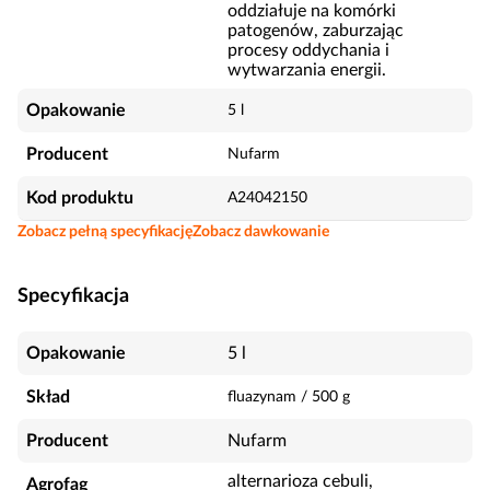
oddziałuje na komórki
patogenów, zaburzając
procesy oddychania i
wytwarzania energii.
Opakowanie
5 l
Producent
Nufarm
Kod produktu
A24042150
Zobacz pełną specyfikację
Zobacz dawkowanie
Specyfikacja
Opakowanie
5 l
Skład
fluazynam
/
500
g
Producent
Nufarm
alternarioza cebuli,
Agrofag