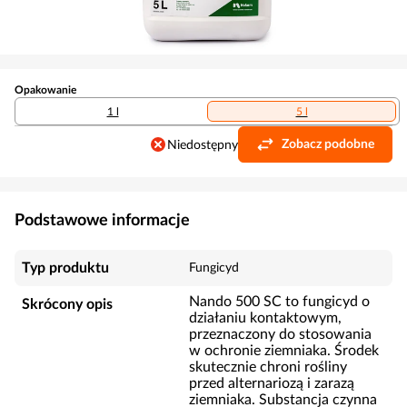
Opakowanie
1 l
5 l
Zobacz podobne
Niedostępny
Podstawowe informacje
Typ produktu
Fungicyd
Nando 500 SC to fungicyd o
Skrócony opis
działaniu kontaktowym,
przeznaczony do stosowania
w ochronie ziemniaka. Środek
skutecznie chroni rośliny
przed alternariozą i zarazą
ziemniaka. Substancja czynna