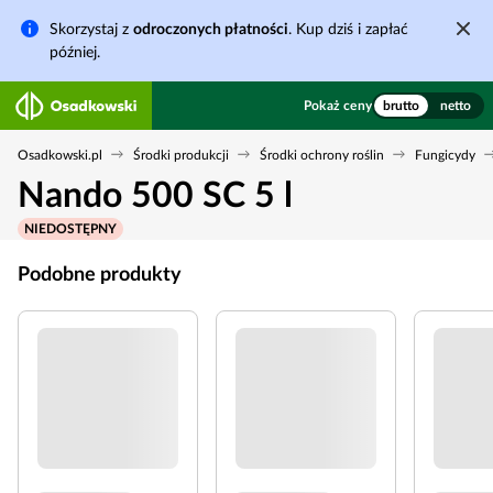
Skorzystaj z
odroczonych płatności
. Kup dziś i zapłać
później.
Pokaż ceny
brutto
netto
Osadkowski.pl
Środki produkcji
Środki ochrony roślin
Fungicydy
Nando 500 SC 5 l
NIEDOSTĘPNY
Podobne produkty