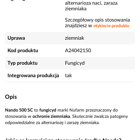
alternarioza naci, zaraza
ziemniaka
Szczegółowy opis stosowania
znajdziesz w
etykiecie produktu
Uprawa
ziemniak
Kod produktu
A24042150
Typ produktu
Fungicyd
Integrowana produkcja
tak
Opis
Nando 500 SC
to
fungicyd
marki Nufarm przeznaczony do
stosowania w
ochronie ziemniaka
. Skutecznie zwalcza patogeny
odpowiedzialne za alternariozę i zarazę ziemniaka.