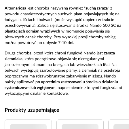
Alternarioza
jest chorobą nazywaną również "
suchą zarazą
" z
powodu charakterystycznych suchych plam pojawiających się na
łodygach, liściach i bulwach (może wystąpić dopiero w trakcie
przechowywania). Zaleca się stosowania środka Nando 500 SC
na
plantacjach odmian wrażliwych
w momencie pojawiania się
pierwszych oznak choroby. Przy wysokiej presji choroby zabieg
można powtórzyć po upływie 7-10 dni.
Drugą chorobą, przed którą chroni fungicyd Nando jest
zaraza
ziemniaka
, która początkowo objawia się nieregularnymi
jasnozielonymi plamami na brzegach lub wierzchołkach liści. Na
bulwach występują szaroołowiane plamy, a ziemniak na przekroju
poprzecznym ma rdzawobrunatne zabarwienie miąższu. Nando
należy aplikować
po uprzednim zastosowaniu środka o działaniu
systemicznym lub wgłębnym
, naprzemiennie z innymi fungicydami
wykazującymi działanie kontaktowe.
Produkty uzupełniające