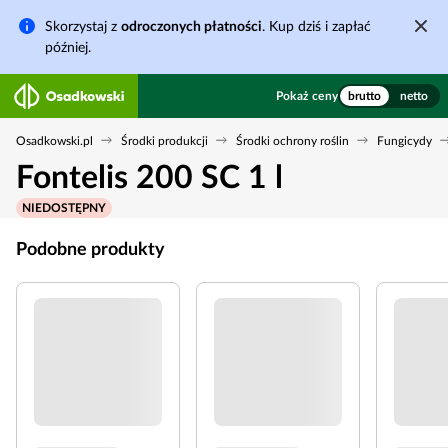
Skorzystaj z
odroczonych płatności
. Kup dziś i zapłać
później.
Pokaż ceny
brutto
netto
Osadkowski.pl
Środki produkcji
Środki ochrony roślin
Fungicydy
Fontelis 200 SC 1 l
NIEDOSTĘPNY
Podobne produkty