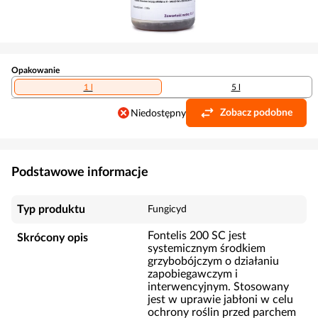
Opakowanie
1 l
5 l
Zobacz podobne
Niedostępny
Podstawowe informacje
Typ produktu
Fungicyd
Fontelis 200 SC jest
Skrócony opis
systemicznym środkiem
grzybobójczym o działaniu
zapobiegawczym i
interwencyjnym. Stosowany
jest w uprawie jabłoni w celu
ochrony roślin przed parchem