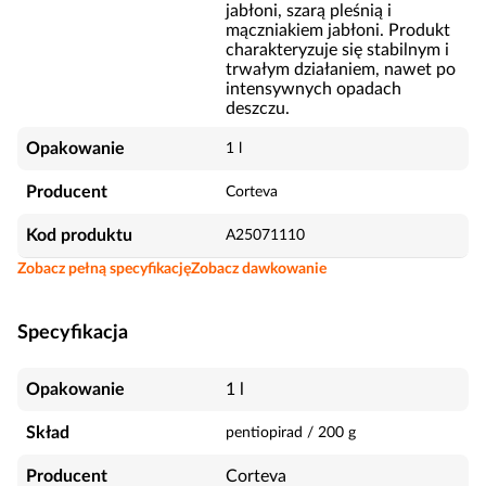
jabłoni, szarą pleśnią i
mączniakiem jabłoni. Produkt
charakteryzuje się stabilnym i
trwałym działaniem, nawet po
intensywnych opadach
deszczu.
Opakowanie
1 l
Producent
Corteva
Kod produktu
A25071110
Zobacz pełną specyfikację
Zobacz dawkowanie
Specyfikacja
Opakowanie
1 l
Skład
pentiopirad
/
200
g
Producent
Corteva