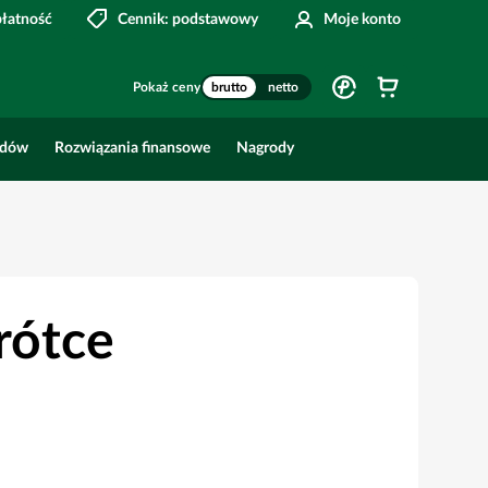
płatność
Cennik: podstawowy
Moje konto
Pokaż ceny
brutto
netto
odów
Rozwiązania finansowe
Nagrody
rótce