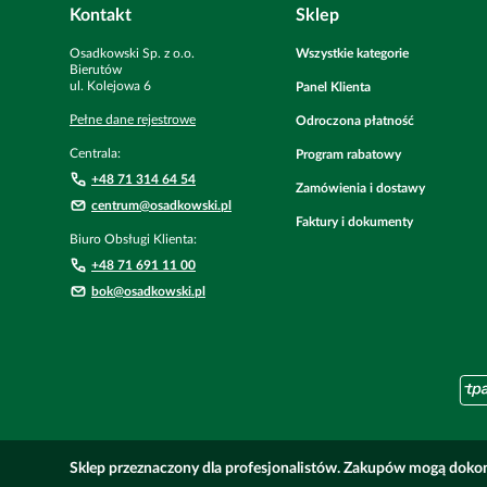
Kontakt
Sklep
Osadkowski Sp. z o.o.
Wszystkie kategorie
Bierutów
ul. Kolejowa
6
Panel Klienta
Pełne dane rejestrowe
Odroczona płatność
Centrala:
Program rabatowy
+48 71 314 64 54
Zamówienia i dostawy
centrum@osadkowski.pl
Faktury i dokumenty
Biuro Obsługi Klienta:
+48 71 691 11 00
bok@osadkowski.pl
Sklep przeznaczony dla profesjonalistów. Zakupów mogą dokon