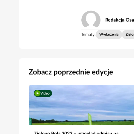
Redakcja Osa
Tematy:
Wydarzenia
Zielo
Zobacz poprzednie edycje
Video
Zielone Pola 2022 – przegląd odmian na