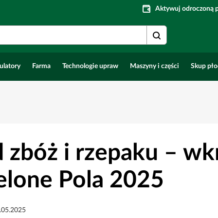
Aktywuj odroczoną 
ulatory
Farma
Technologie upraw
Maszyny i części
Skup pł
d zbóż i rzepaku – wk
ielone Pola 2025
.05.2025