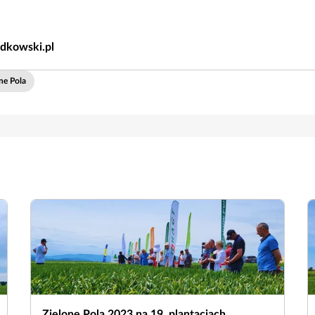
dkowski.pl
ne Pola
Zielone Pola 2023 na 19. plantacjach