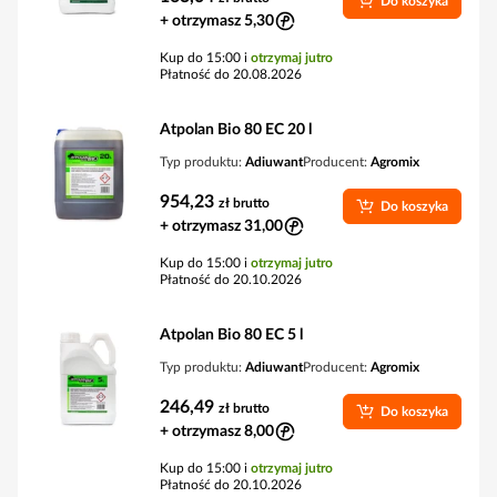
Do koszyka
+ otrzymasz 5,30
Kup do 15:00 i
otrzymaj jutro
Płatność do 20.08.2026
Atpolan Bio 80 EC 20 l
Typ produktu:
Adiuwant
Producent:
Agromix
954,23
zł
brutto
Do koszyka
+ otrzymasz 31,00
Kup do 15:00 i
otrzymaj jutro
Płatność do 20.10.2026
Atpolan Bio 80 EC 5 l
Typ produktu:
Adiuwant
Producent:
Agromix
246,49
zł
brutto
Do koszyka
+ otrzymasz 8,00
Kup do 15:00 i
otrzymaj jutro
Płatność do 20.10.2026