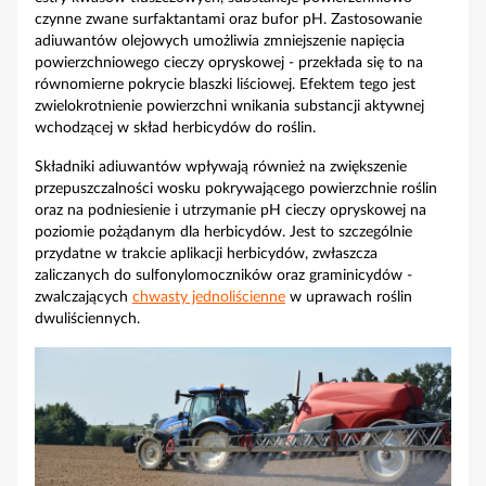
czynne zwane surfaktantami oraz bufor pH. Zastosowanie
adiuwantów olejowych umożliwia zmniejszenie napięcia
powierzchniowego cieczy opryskowej - przekłada się to na
równomierne pokrycie blaszki liściowej. Efektem tego jest
zwielokrotnienie powierzchni wnikania substancji aktywnej
wchodzącej w skład herbicydów do roślin.
Składniki adiuwantów wpływają również na zwiększenie
przepuszczalności wosku pokrywającego powierzchnie roślin
oraz na podniesienie i utrzymanie pH cieczy opryskowej na
poziomie pożądanym dla herbicydów. Jest to szczególnie
przydatne w trakcie aplikacji herbicydów, zwłaszcza
zaliczanych do sulfonylomoczników oraz graminicydów -
zwalczających
chwasty jednoliścienne
w uprawach roślin
dwuliściennych.