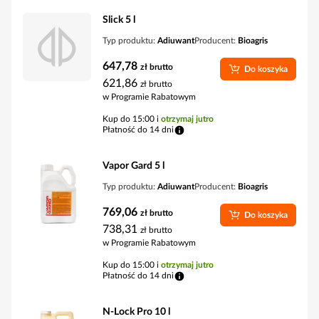
Slick 5 l
Typ produktu:
Adiuwant
Producent:
Bioagris
647,78
zł
brutto
Do koszyka
621,86
zł
brutto
w Programie Rabatowym
Kup do 15:00 i
otrzymaj jutro
Płatność do 14 dni
Vapor Gard 5 l
Typ produktu:
Adiuwant
Producent:
Bioagris
769,06
zł
brutto
Do koszyka
738,31
zł
brutto
w Programie Rabatowym
Kup do 15:00 i
otrzymaj jutro
Płatność do 14 dni
N-Lock Pro 10 l