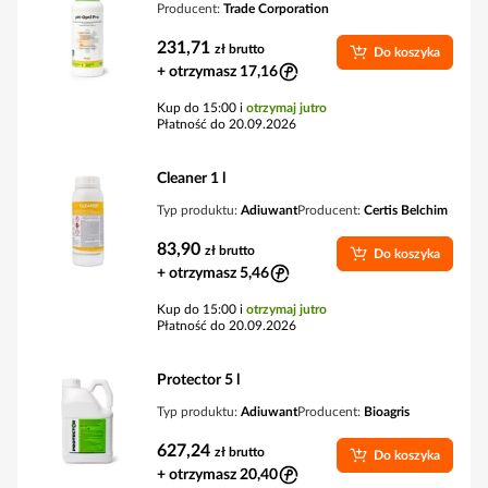
Producent:
Trade Corporation
231,71
zł
brutto
Do koszyka
+ otrzymasz 17,16
Kup do 15:00 i
otrzymaj jutro
Płatność do 20.09.2026
Cleaner 1 l
Typ produktu:
Adiuwant
Producent:
Certis Belchim
83,90
zł
brutto
Do koszyka
+ otrzymasz 5,46
Kup do 15:00 i
otrzymaj jutro
Płatność do 20.09.2026
Protector 5 l
Typ produktu:
Adiuwant
Producent:
Bioagris
627,24
zł
brutto
Do koszyka
+ otrzymasz 20,40