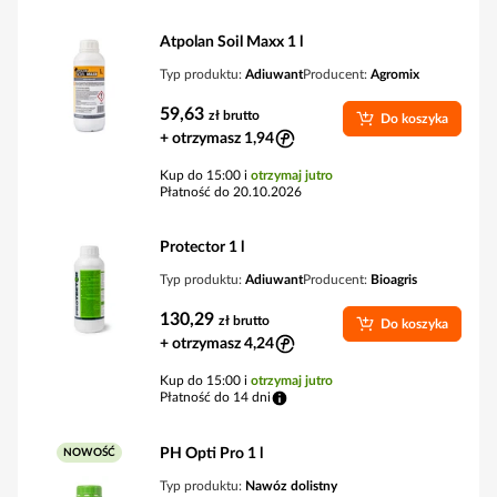
Atpolan Soil Maxx 1 l
Typ produktu:
Adiuwant
Producent:
Agromix
59,63
zł
brutto
Do koszyka
+ otrzymasz 1,94
Kup do 15:00 i
otrzymaj jutro
Płatność do 20.10.2026
Protector 1 l
Typ produktu:
Adiuwant
Producent:
Bioagris
130,29
zł
brutto
Do koszyka
+ otrzymasz 4,24
Kup do 15:00 i
otrzymaj jutro
Płatność do 14 dni
PH Opti Pro 1 l
NOWOŚĆ
Typ produktu:
Nawóz dolistny