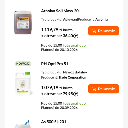
Atpolan Soil Maxx 20 l
Typ produktu:
Adiuwant
Producent:
Agromix
1 119,79
zł
brutto
Do koszyka
+ otrzymasz 36,40
Kup do 15:00 i
otrzymaj jutro
Płatność do 20.10.2026
PH Opti Pro 5 l
NOWOŚĆ
Typ produktu:
Nawóz dolistny
Producent:
Trade Corporation
1 079,19
zł
brutto
Do koszyka
+ otrzymasz 79,95
Kup do 15:00 i
otrzymaj jutro
Płatność do 20.09.2026
As 500 SL 20 l