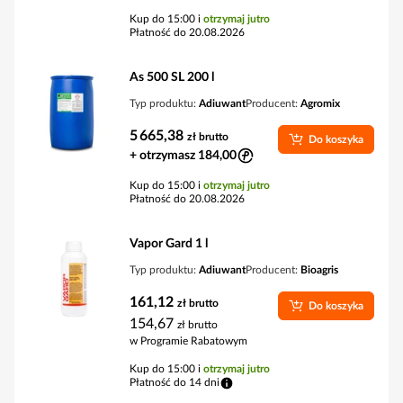
Kup do 15:00 i
otrzymaj jutro
Płatność do 20.08.2026
As 500 SL 200 l
Typ produktu:
Adiuwant
Producent:
Agromix
5 665,38
zł
brutto
Do koszyka
+ otrzymasz 184,00
Kup do 15:00 i
otrzymaj jutro
Płatność do 20.08.2026
Vapor Gard 1 l
Typ produktu:
Adiuwant
Producent:
Bioagris
161,12
zł
brutto
Do koszyka
154,67
zł
brutto
w Programie Rabatowym
Kup do 15:00 i
otrzymaj jutro
Płatność do 14 dni