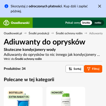
Skorzystaj z
odroczonych płatności
. Kup dziś i zapłać
później.
Pokaż ceny
brutto
netto
Osadkowski.pl
Środki produkcji
Środki ochrony roślin
Adiuwanty
Adiuwanty do oprysków
Skuteczne kondycjonery wody
Adiuwanty do oprysków to nic innego jak kondycjonery wody używanej do przygotowania cieczy opryskowej. Umożliwiają one uzyskanie poprawy skuteczności działania środków ochrony roślin. W ofercie firmy Osadkowski znajdują się adiuwanty, które można dobrać odpowiednio do potrzeb - terminu aplikacji, rodzaju używanych środków ochrony roślin, czy też warunków polowych.
Wróć do:
Środki ochrony roślin
Produktów:
34
Sortuj
Filtruj
Polecane w tej kategorii
BESTSELLER
NOWOŚĆ
EXTRA RABAT 5%