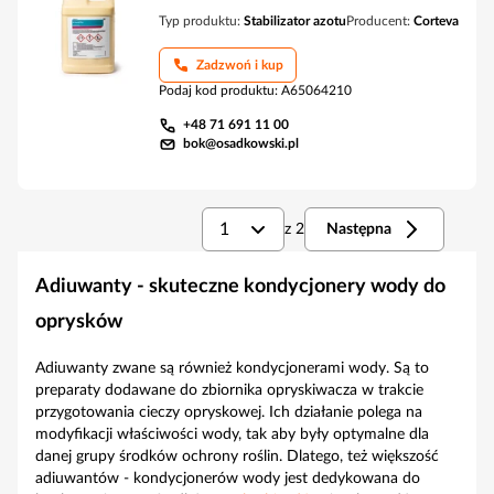
Typ produktu:
Stabilizator azotu
Producent:
Corteva
Zadzwoń i kup
Podaj kod produktu
:
A65064210
+48 71 691 11 00
bok@osadkowski.pl
1
z
2
Następna
Adiuwanty - skuteczne kondycjonery wody do
oprysków
Adiuwanty zwane są również kondycjonerami wody. Są to
preparaty dodawane do zbiornika opryskiwacza w trakcie
przygotowania cieczy opryskowej. Ich działanie polega na
modyfikacji właściwości wody, tak aby były optymalne dla
danej grupy środków ochrony roślin. Dlatego, też większość
adiuwantów - kondycjonerów wody jest dedykowana do