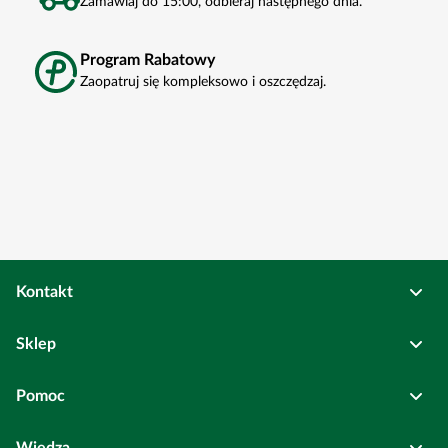
Zamawiaj do 15:00, odbieraj następnego dnia.
Program Rabatowy
Zaopatruj się kompleksowo i oszczędzaj.
Kontakt
Osadkowski Sp. z o.o.
Sklep
Bierutów
ul. Kolejowa
6
Pełne dane rejestrowe
Pomoc
Wszystkie kategorie
Centrala: