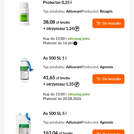
Protector 0,25 l
Typ produktu:
Adiuwant
Producent:
Bioagris
38,08
zł
brutto
Do koszyka
+ otrzymasz 1,24
Kup do 15:00 i
otrzymaj jutro
Płatność do 14 dni
As 500 SL 1 l
Typ produktu:
Adiuwant
Producent:
Agromix
41,65
zł
brutto
Do koszyka
+ otrzymasz 1,35
Kup do 15:00 i
otrzymaj jutro
Płatność do 20.08.2026
As 500 SL 5 l
Typ produktu:
Adiuwant
Producent:
Agromix
163,04
zł
brutto