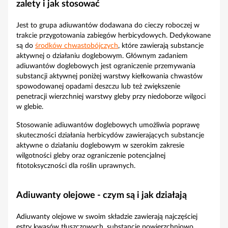
zalety i jak stosować
Jest to grupa adiuwantów dodawana do cieczy roboczej w
trakcie przygotowania zabiegów herbicydowych. Dedykowane
są do
środków chwastobójczych
, które zawierają substancje
aktywnej o działaniu doglebowym. Głównym zadaniem
adiuwantów doglebowych jest ograniczenie przemywania
substancji aktywnej poniżej warstwy kiełkowania chwastów
spowodowanej opadami deszczu lub też zwiększenie
penetracji wierzchniej warstwy gleby przy niedoborze wilgoci
w glebie.
Stosowanie adiuwantów doglebowych umożliwia poprawę
skuteczności działania herbicydów zawierających substancje
aktywne o działaniu doglebowym w szerokim zakresie
wilgotności gleby oraz ograniczenie potencjalnej
fitotoksyczności dla roślin uprawnych.
Adiuwanty olejowe - czym są i jak działają
Adiuwanty olejowe w swoim składzie zawierają najczęściej
estry kwasów tłuszczowych, substancje powierzchniowo