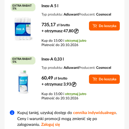
Inex-A 5 l
EXTRA RABAT
5%
Typ produktu:
Adiuwant
Producent:
Cosmocel
735,17
zł
brutto
Do koszyka
+ otrzymasz 47,80
Kup do 15:00 i
otrzymaj jutro
Płatność do 20.10.2026
Inex-A 0,33 l
EXTRA RABAT
5%
Typ produktu:
Adiuwant
Producent:
Cosmocel
60,49
zł
brutto
Do koszyka
+ otrzymasz 3,93
Kup do 15:00 i
otrzymaj jutro
Płatność do 20.10.2026
Kupuj taniej, uzyskaj dostęp do
cennika indywidualnego
.
Ceny i warunki promocji mogą zmienić się po
zalogowaniu.
Zaloguj się