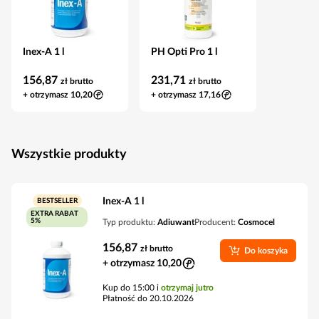
Inex-A 1 l
PH Opti Pro 1 l
156,87
231,71
zł
brutto
zł
brutto
+ otrzymasz 10,20
+ otrzymasz 17,16
Wszystkie produkty
Inex-A 1 l
BESTSELLER
EXTRA RABAT
5%
Typ produktu:
Adiuwant
Producent:
Cosmocel
156,87
zł
brutto
Do koszyka
+ otrzymasz 10,20
Kup do 15:00 i
otrzymaj jutro
Płatność do 20.10.2026