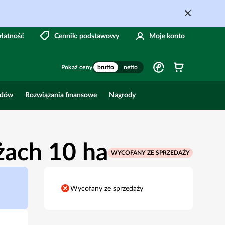
płatność
Cennik: podstawowy
Moje konto
Pokaż ceny
brutto
netto
odów
Rozwiązania finansowe
Nagrody
żach 10 ha
WYCOFANY ZE SPRZEDAŻY
Wycofany ze sprzedaży