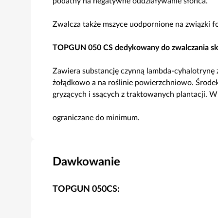
podatny na negatywne oddziaływanie słońca.
Zwalcza także mszyce uodpornione na związki f
TOPGUN 050 CS dedykowany do zwalczania skr
Zawiera substancję czynną lambda-cyhalotrynę z
żołądkowo a na roślinie powierzchniowo. Środ
gryzących i ssących z traktowanych plantacji. 
ograniczane do minimum.
Dawkowanie
TOPGUN 050CS: