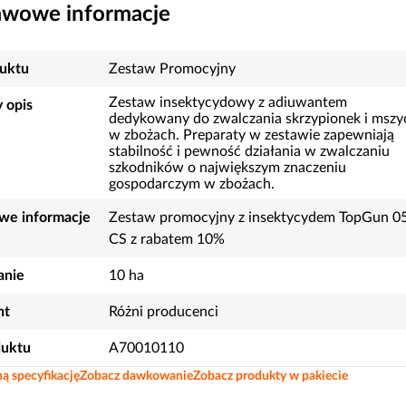
awowe informacje
uktu
Zestaw Promocyjny
Zestaw insektycydowy z adiuwantem
 opis
dedykowany do zwalczania skrzypionek i mszy
w zbożach. Preparaty w zestawie zapewniają
stabilność i pewność działania w zwalczaniu
szkodników o największym znaczeniu
gospodarczym w zbożach.
we informacje
Zestaw promocyjny z insektycydem TopGun 0
CS z rabatem 10%
nie
10 ha
nt
Różni producenci
duktu
A70010110
ą specyfikację
Zobacz dawkowanie
Zobacz produkty w pakiecie