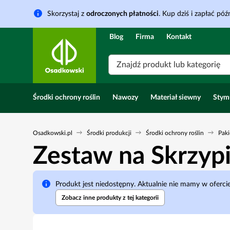
Skorzystaj z
odroczonych płatności
. Kup dziś i zapłać późn
Blog
Firma
Kontakt
Znajdź produkt lub kategorię
Środki ochrony roślin
Nawozy
Materiał siewny
Stym
Osadkowski.pl
Środki produkcji
Środki ochrony roślin
Paki
Zestaw na Skrzyp
Produkt jest niedostępny. Aktualnie nie mamy w ofer
Zobacz inne produkty z tej kategorii