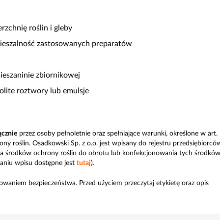
rzchnię roślin i gleby
mieszalność zastosowanych preparatów
ieszaninie zbiornikowej
nolite roztwory lub emulsje
ącznie
przez osoby pełnoletnie oraz spełniające warunki, określone w art.
ny roślin. Osadkowski Sp. z o.o. jest wpisany do rejestru przedsiębiorcó
a środków ochrony roślin do obrotu lub konfekcjonowania tych środkó
aniu wpisu dostępne jest
tutaj
).
owaniem bezpieczeństwa. Przed użyciem przeczytaj etykietę oraz opis