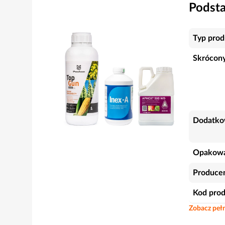
Podst
Typ prod
Skrócony
Dodatko
Opakowa
Produce
Kod pro
Zobacz pełn