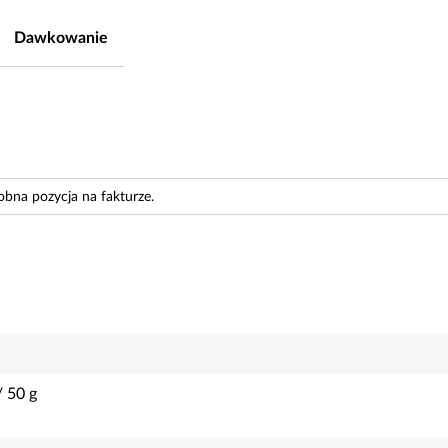
Dawkowanie
obna pozycja na fakturze.
/
50
g