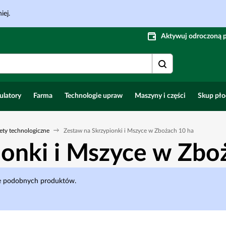
iej.
Aktywuj odroczoną 
ulatory
Farma
Technologie upraw
Maszyny i części
Skup pł
ety technologiczne
Zestaw na Skrzypionki i Mszyce w Zbożach 10 ha
ionki i Mszyce w Zbo
cie podobnych produktów.