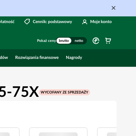
płatność
Cennik: podstawowy
Moje konto
Pokaż ceny
brutto
netto
odów
Rozwiązania finansowe
Nagrody
 5-75X
WYCOFANY ZE SPRZEDAŻY