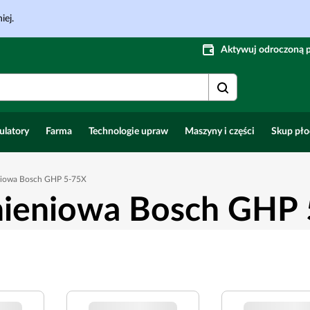
iej.
Aktywuj odroczoną 
ulatory
Farma
Technologie upraw
Maszyny i części
Skup pł
niowa Bosch GHP 5-75X
nieniowa Bosch GHP