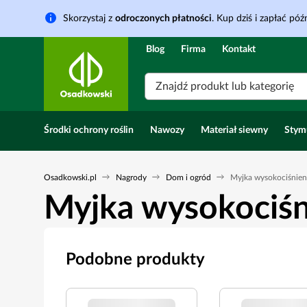
Skorzystaj z
odroczonych płatności
. Kup dziś i zapłać późn
Blog
Firma
Kontakt
Znajdź produkt lub kategorię
Środki ochrony roślin
Nawozy
Materiał siewny
Stym
Osadkowski.pl
Nagrody
Dom i ogród
Myjka wysokociśnie
Myjka wysokociś
Podobne produkty