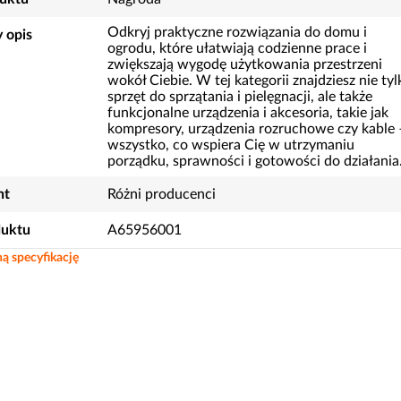
Odkryj praktyczne rozwiązania do domu i
 opis
ogrodu, które ułatwiają codzienne prace i
zwiększają wygodę użytkowania przestrzeni
wokół Ciebie. W tej kategorii znajdziesz nie tyl
sprzęt do sprzątania i pielęgnacji, ale także
funkcjonalne urządzenia i akcesoria, takie jak
kompresory, urządzenia rozruchowe czy kable 
wszystko, co wspiera Cię w utrzymaniu
porządku, sprawności i gotowości do działania
nt
Różni producenci
duktu
A65956001
ą specyfikację