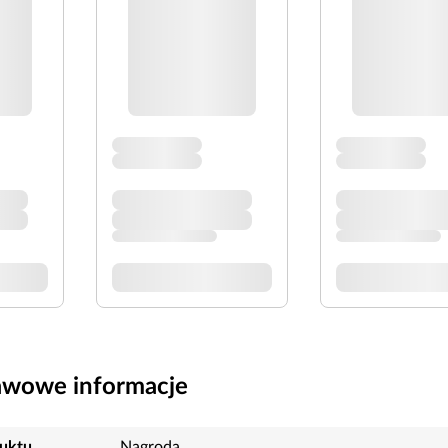
awowe informacje
uktu
Nagroda