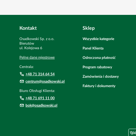
Kontakt
Sklep
Osadkowski Sp. z o.o.
Wszystkie kategorie
Bierutów
ul. Kolejowa
6
Panel Klienta
Pełne dane rejestrowe
Odroczona płatność
Centrala:
Program rabatowy
+48 71 314 64 54
Zamówienia i dostawy
centrum@osadkowski.pl
Faktury i dokumenty
Biuro Obsługi Klienta:
+48 71 691 11 00
bok@osadkowski.pl