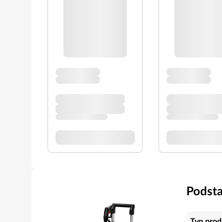
Podst
Typ prod