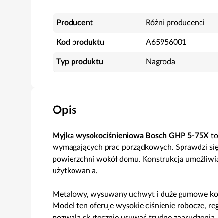
Producent
Różni producenci
Kod produktu
A65956001
Typ produktu
Nagroda
Opis
Myjka wysokociśnieniowa Bosch GHP 5-75X
to
wymagających prac porządkowych. Sprawdzi się
powierzchni wokół domu. Konstrukcja umożliwia
użytkowania.
Metalowy, wysuwany uchwyt i duże gumowe koła
Model ten oferuje wysokie ciśnienie robocze, r
pozwala skutecznie usuwać trudne zabrudzenia.