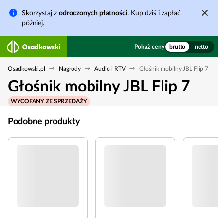
Skorzystaj z
odroczonych płatności
. Kup dziś i zapłać
później.
Pokaż ceny
brutto
netto
Osadkowski.pl
Nagrody
Audio i RTV
Głośnik mobilny JBL Flip 7
Głośnik mobilny JBL Flip 7
WYCOFANY ZE SPRZEDAŻY
Podobne produkty