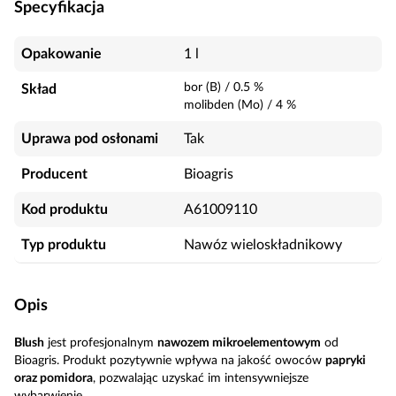
Specyfikacja
Opakowanie
1 l
bor (B)
/
0.5
%
Skład
molibden (Mo)
/
4
%
Uprawa pod osłonami
Tak
Producent
Bioagris
Kod produktu
A61009110
Typ produktu
Nawóz wieloskładnikowy
Opis
Blush
jest profesjonalnym
nawozem mikroelementowym
od
Bioagris. Produkt pozytywnie wpływa na jakość owoców
papryki
oraz pomidora
, pozwalając uzyskać im intensywniejsze