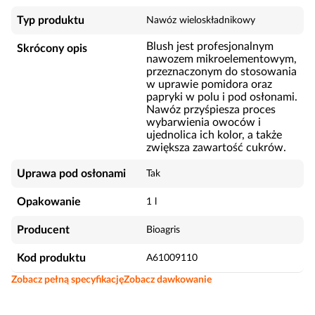
Typ produktu
Nawóz wieloskładnikowy
Blush jest profesjonalnym
Skrócony opis
nawozem mikroelementowym,
przeznaczonym do stosowania
w uprawie pomidora oraz
papryki w polu i pod osłonami.
Nawóz przyśpiesza proces
wybarwienia owoców i
ujednolica ich kolor, a także
zwiększa zawartość cukrów.
Uprawa pod osłonami
Tak
Opakowanie
1 l
Producent
Bioagris
Kod produktu
A61009110
Zobacz pełną specyfikację
Zobacz dawkowanie