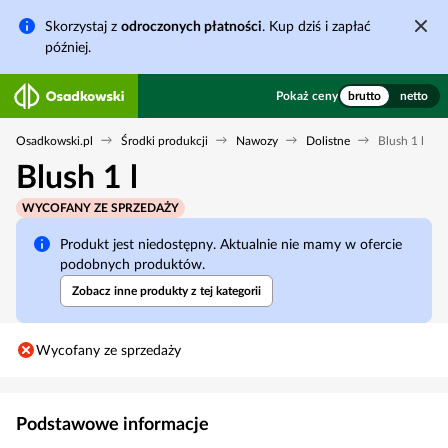
Skorzystaj z
odroczonych płatności
. Kup dziś i zapłać
później.
Pokaż ceny
brutto
netto
Osadkowski.pl
Środki produkcji
Nawozy
Dolistne
Blush 1 l
Blush 1 l
WYCOFANY ZE SPRZEDAŻY
Produkt jest niedostępny. Aktualnie nie mamy w ofercie
podobnych produktów.
Zobacz inne produkty z tej kategorii
Wycofany ze sprzedaży
Podstawowe informacje