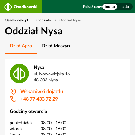
Pokaż ceny
brutto
netto
Osadkowski.pl
Oddziały
Oddział Nysa
Oddział Nysa
Dział Agro
Dział Maszyn
Nysa
ul. Nowowiejska 16
48-303 Nysa
Wskazówki dojazdu
+48 77 433 72 29
Godziny otwarcia
poniedziałek
08:00
-
16:00
wtorek
08:00
-
16:00