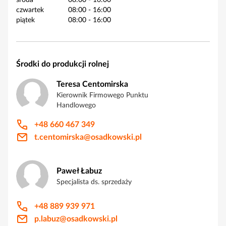
środa
08:00
-
16:00
czwartek
08:00
-
16:00
piątek
08:00
-
16:00
Środki do produkcji rolnej
Teresa Centomirska
Kierownik Firmowego Punktu
Handlowego
+48 660 467 349
t.centomirska@osadkowski.pl
Paweł Łabuz
Specjalista ds. sprzedaży
+48 889 939 971
p.labuz@osadkowski.pl