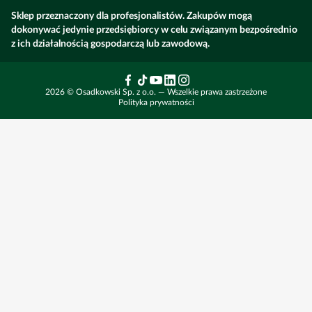
Sklep przeznaczony dla profesjonalistów. Zakupów mogą
Nawożenie kukurydzy
Dokumenty
dokonywać jedynie przedsiębiorcy w celu związanym bezpośrednio
Ustawienia cookie
Umów wizytę w serwisie
z ich działalnością gospodarczą lub zawodową.
Polityka Prywatności
Środek na ściernisko
Aktualności
Maszyny budowlane
2026 © Osadkowski Sp. z o.o. — Wszelkie prawa zastrzeżone
Zadzwoń i zamów
Chwasty w rzepaku
Ubezpieczenia rolnicze
Rolnictwo precyzyjne
Polityka prywatności
Technologia DSG
Dla dostawców – przetargi
Finansowanie fabryczne