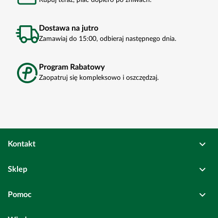
Dostawa na jutro
Zamawiaj do 15:00, odbieraj następnego dnia.
Program Rabatowy
Zaopatruj się kompleksowo i oszczędzaj.
Kontakt
Osadkowski Sp. z o.o.
Sklep
Bierutów
ul. Kolejowa
6
Pełne dane rejestrowe
Pomoc
Wszystkie kategorie
Centrala: