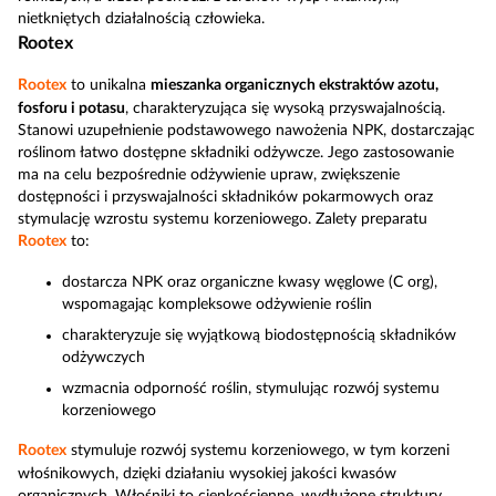
nietkniętych działalnością człowieka.
Rootex
Rootex
to unikalna
mieszanka organicznych ekstraktów azotu,
fosforu i potasu
, charakteryzująca się wysoką przyswajalnością.
Stanowi uzupełnienie podstawowego nawożenia NPK, dostarczając
roślinom łatwo dostępne składniki odżywcze. Jego zastosowanie
ma na celu bezpośrednie odżywienie upraw, zwiększenie
dostępności i przyswajalności składników pokarmowych oraz
stymulację wzrostu systemu korzeniowego. Zalety preparatu
Rootex
to:
dostarcza NPK oraz organiczne kwasy węglowe (C org),
wspomagając kompleksowe odżywienie roślin
charakteryzuje się wyjątkową biodostępnością składników
odżywczych
wzmacnia odporność roślin, stymulując rozwój systemu
korzeniowego
Rootex
stymuluje rozwój systemu korzeniowego, w tym korzeni
włośnikowych, dzięki działaniu wysokiej jakości kwasów
organicznych. Włośniki to cienkościenne, wydłużone struktury