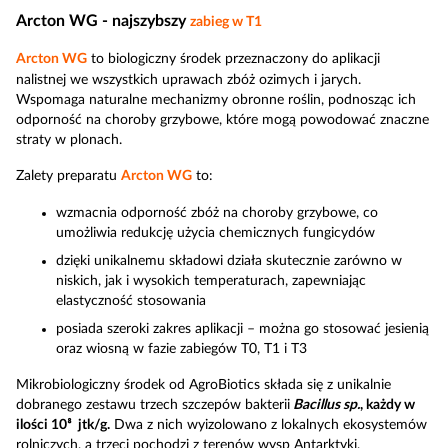
Arcton WG - najszybszy
zabieg w T1
Arcton WG
to biologiczny środek przeznaczony do aplikacji
nalistnej we wszystkich uprawach zbóż ozimych i jarych.
Wspomaga naturalne mechanizmy obronne roślin, podnosząc ich
odporność na choroby grzybowe, które mogą powodować znaczne
straty w plonach.
Zalety preparatu
Arcton WG
to:
wzmacnia odporność zbóż na choroby grzybowe, co
umożliwia redukcję użycia chemicznych fungicydów
dzięki unikalnemu składowi działa skutecznie zarówno w
niskich, jak i wysokich temperaturach, zapewniając
elastyczność stosowania
posiada szeroki zakres aplikacji – można go stosować jesienią
oraz wiosną w fazie zabiegów T0, T1 i T3
Mikrobiologiczny środek od AgroBiotics składa się z unikalnie
dobranego zestawu trzech szczepów bakterii
Bacillus sp.
, każdy w
ilości 10⁸ jtk/g.
Dwa z nich wyizolowano z lokalnych ekosystemów
rolniczych, a trzeci pochodzi z terenów wysp Antarktyki,