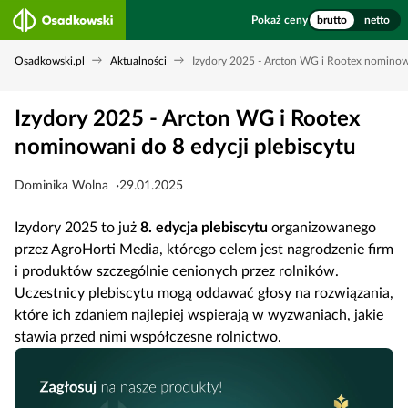
Pokaż ceny
brutto
netto
Osadkowski.pl
Aktualności
Izydory 2025 - Arcton WG i Rootex nominowa
Izydory 2025 - Arcton WG i Rootex
nominowani do 8 edycji plebiscytu
Dominika Wolna
29.01.2025
Izydory 2025 to już
8. edycja plebiscytu
organizowanego
przez AgroHorti Media, którego celem jest nagrodzenie firm
i produktów szczególnie cenionych przez rolników.
Uczestnicy plebiscytu mogą oddawać głosy na rozwiązania,
które ich zdaniem najlepiej wspierają w wyzwaniach, jakie
stawia przed nimi współczesne rolnictwo.