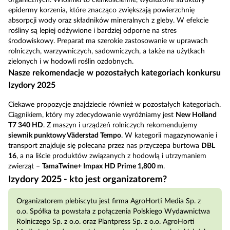
epidermy korzenia, które znacząco zwiększają powierzchnię
absorpcji wody oraz składników mineralnych z gleby. W efekcie
rośliny są lepiej odżywione i bardziej odporne na stres
środowiskowy. Preparat ma szerokie zastosowanie w uprawach
rolniczych, warzywniczych, sadowniczych, a także na użytkach
zielonych i w hodowli roślin ozdobnych.
Nasze rekomendacje w pozostałych kategoriach konkursu
Izydory 2025
Ciekawe propozycje znajdziecie również w pozostałych kategoriach.
Ciągnikiem, który my zdecydowanie wyróżniamy jest
New Holland
T7 340 HD
. Z maszyn i urządzeń rolniczych rekomendujemy
siewnik punktowy Väderstad Tempo
. W kategorii magazynowanie i
transport znajduje się polecana przez nas przyczepa burtowa
DBL
16
, a na liście produktów związanych z hodowlą i utrzymaniem
zwierząt –
TamaTwine+ Impax HD Prime 1,800 m
.
Izydory 2025 - kto jest organizatorem?
Organizatorem plebiscytu jest firma AgroHorti Media Sp. z
o.o. Spółka ta powstała z połączenia Polskiego Wydawnictwa
Rolniczego Sp. z o.o. oraz Plantpress Sp. z o.o. AgroHorti