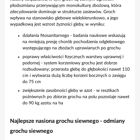
płodozmianu przerywającym monokulturę zbożową, która
zdecydowanie dominuje w strukturze zasiewów. Groch
wpływa na stanowisko glebowe wielokierunkowo, a jego
wypadkową jest wzrost żyzności gleby, w wyniku:
działania fitosanitarnego - badania naukowe wskazują
na mniejszą presję chorób pochodzenia odglebowego
występującego na zbożach uprawianych po grochu
poprawy właściwości fizycznych warstwy uprawnej i
podornej - system korzeniowy grochu jest dobrze
rozbudowany; przerasta glebę do głębokości nawet 110
cm i wytwarza dużą liczbę korzeni bocznych o zasięgu
do 75 cm
zwiększenie zasobności gleby w azot - w resztkach
pożniwnych po zbiorze grochu na polu pozostaje nawet
do 90 kg azotu na ha
Najlepsze nasiona grochu siewnego - odmiany
grochu siewnego