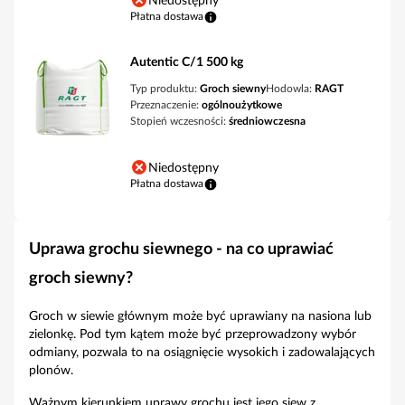
Niedostępny
Płatna dostawa
Autentic C/1 500 kg
Typ produktu:
Groch siewny
Hodowla:
RAGT
Przeznaczenie:
ogólnoużytkowe
Stopień wczesności:
średniowczesna
Niedostępny
Płatna dostawa
Uprawa grochu siewnego - na co uprawiać
groch siewny?
Groch w siewie głównym może być uprawiany na nasiona lub
zielonkę. Pod tym kątem może być przeprowadzony wybór
odmiany, pozwala to na osiągnięcie wysokich i zadowalających
plonów.
Ważnym kierunkiem uprawy grochu jest jego siew z