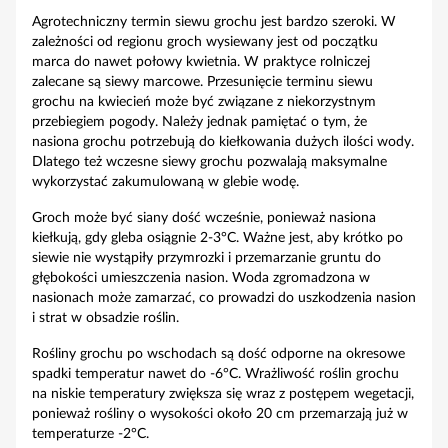
Agrotechniczny termin siewu grochu jest bardzo szeroki. W
zależności od regionu groch wysiewany jest od początku
marca do nawet połowy kwietnia. W praktyce rolniczej
zalecane są siewy marcowe. Przesunięcie terminu siewu
grochu na kwiecień może być związane z niekorzystnym
przebiegiem pogody. Należy jednak pamiętać o tym, że
nasiona grochu potrzebują do kiełkowania dużych ilości wody.
Dlatego też wczesne siewy grochu pozwalają maksymalne
wykorzystać zakumulowaną w glebie wodę.
Groch może być siany dość wcześnie, ponieważ nasiona
kiełkują, gdy gleba osiągnie 2-3°C. Ważne jest, aby krótko po
siewie nie wystąpiły przymrozki i przemarzanie gruntu do
głębokości umieszczenia nasion. Woda zgromadzona w
nasionach może zamarzać, co prowadzi do uszkodzenia nasion
i strat w obsadzie roślin.
Rośliny grochu po wschodach są dość odporne na okresowe
spadki temperatur nawet do -6°C. Wrażliwość roślin grochu
na niskie temperatury zwiększa się wraz z postępem wegetacji,
ponieważ rośliny o wysokości około 20 cm przemarzają już w
temperaturze -2°C.