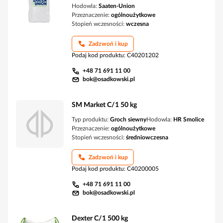
Hodowla:
Saaten-Union
Przeznaczenie:
ogólnoużytkowe
Stopień wczesności:
wczesna
Zadzwoń i kup
Podaj kod produktu
:
C40201202
+48 71 691 11 00
bok@osadkowski.pl
SM Market C/1 50 kg
Typ produktu:
Groch siewny
Hodowla:
HR Smolice
Przeznaczenie:
ogólnoużytkowe
Stopień wczesności:
średniowczesna
Zadzwoń i kup
Podaj kod produktu
:
C40200005
+48 71 691 11 00
bok@osadkowski.pl
Dexter C/1 500 kg