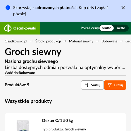
Skorzystaj z
odroczonych płatności
. Kup dziś i zapłać
później.
Pokaż ceny
brutto
netto
Osadkowski.pl
Środki produkcji
Materiał siewny
Bobowate
Gro
Groch siewny
Nasiona grochu siewnego
Liczba dostępnych odmian pozwala na optymalny wybór nasion grochu siewnego pod kątem przeznaczenia, czy też wymagań glebowych. Odmiany grochu dostępne w sprzedaży wyróżnia również bardzo dobra zdrowotność oraz oporność na wyleganie. Wybór odmiany wyróżniającej się cechami użytkowymi jest pierwszym krokiem w kierunku wysokich plonów.
Wróć do:
Bobowate
Produktów:
5
Sortuj
Filtruj
Wszystkie produkty
Dexter C/1 50 kg
Typ produktu:
Groch siewny