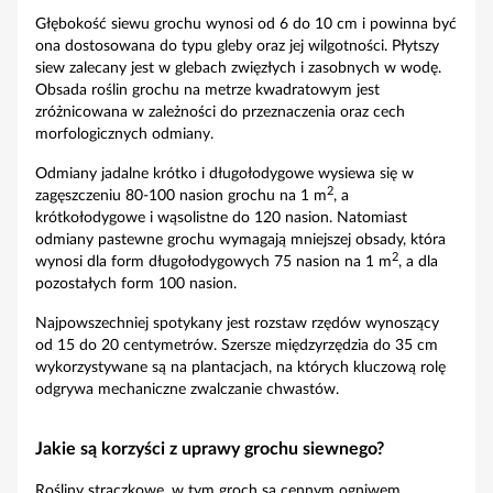
Głębokość siewu grochu wynosi od 6 do 10 cm i powinna być
ona dostosowana do typu gleby oraz jej wilgotności. Płytszy
siew zalecany jest w glebach zwięzłych i zasobnych w wodę.
Obsada roślin grochu na metrze kwadratowym jest
zróżnicowana w zależności do przeznaczenia oraz cech
morfologicznych odmiany.
Odmiany jadalne krótko i długołodygowe wysiewa się w
2
zagęszczeniu 80-100 nasion grochu na 1 m
, a
krótkołodygowe i wąsolistne do 120 nasion. Natomiast
odmiany pastewne grochu wymagają mniejszej obsady, która
2
wynosi dla form długołodygowych 75 nasion na 1 m
, a dla
pozostałych form 100 nasion.
Najpowszechniej spotykany jest rozstaw rzędów wynoszący
od 15 do 20 centymetrów. Szersze międzyrzędzia do 35 cm
wykorzystywane są na plantacjach, na których kluczową rolę
odgrywa mechaniczne zwalczanie chwastów.
Jakie są korzyści z uprawy grochu siewnego?
Rośliny strączkowe, w tym groch są cennym ogniwem