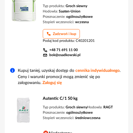
Typ produktu:
Groch siewny
Hodowla:
Saaten-Union
Przeznaczenie:
ogólnoużytkowe
Stopień wczesności:
wczesna
Zadzwoń i kup
Podaj kod produktu
:
C40201201
+48 71 691 11 00
bok@osadkowski.pl
Kupuj taniej, uzyskaj dostęp do
cennika indywidualnego
.
Ceny i warunki promocji mogą zmienić się po
zalogowaniu.
Zaloguj się
Autentic C/1 50 kg
Typ produktu:
Groch siewny
Hodowla:
RAGT
Przeznaczenie:
ogólnoużytkowe
Stopień wczesności:
średniowczesna