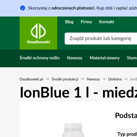
Skorzystaj z
odroczonych płatności
. Kup dziś i zapłać późn
Blog
Firma
Kontakt
Znajdź produkt lub kategorię
Środki ochrony roślin
Nawozy
Materiał siewny
Stym
Osadkowski.pl
Środki produkcji
Nawozy
Dolistne
IonB
IonBlue 1 l - mie
Podst
Typ prod