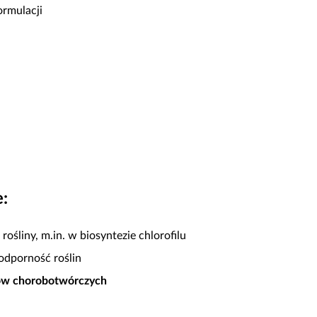
ormulacji
e:
ośliny, m.in. w biosyntezie chlorofilu
 odporność roślin
bów chorobotwórczych