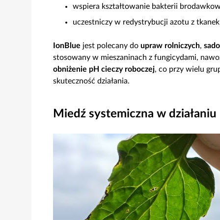
wspiera kształtowanie bakterii brodawko
uczestniczy w redystrybucji azotu z tka
IonBlue
jest polecany do
upraw rolniczych
,
sado
stosowany w mieszaninach z fungicydami, nawoz
obniżenie pH cieczy roboczej
, co przy wielu gr
skuteczność działania.
Miedź systemiczna w działaniu