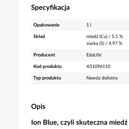
Specyfikacja
Opakowanie
1 l
Skład
miedź (Cu)
/
5.1
%
siarka (S)
/
4.97
%
Producent
EdaLife
Kod produktu
A51096110
Typ produktu
Nawóz dolistny
Opis
Ion Blue, czyli skuteczna mied