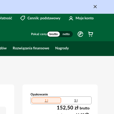
płatność
Cennik: podstawowy
Moje konto
Pokaż ceny
brutto
netto
odów
Rozwiązania finansowe
Nagrody
Opakowanie
1 l
5 l
152,50 zł
brutto