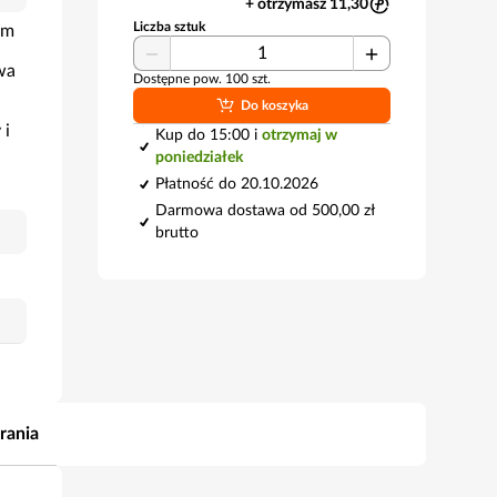
+ otrzymasz 11,30
Liczba sztuk
im
wa
Dostępne pow. 100 szt.
Do koszyka
 i
Kup do 15:00 i
otrzymaj w
poniedziałek
Płatność do 20.10.2026
Darmowa dostawa od 500,00 zł
brutto
rania