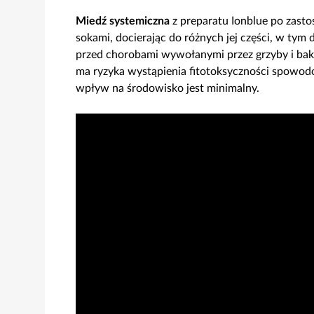
Miedź systemiczna
z preparatu Ionblue po zasto
sokami, docierając do różnych jej części, w tym d
przed chorobami wywołanymi przez grzyby i bakte
ma ryzyka wystąpienia fitotoksyczności spowo
wpływ na środowisko jest minimalny.