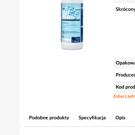
Skrócony
Opakowa
Produce
Kod pro
Zobacz pełn
Podobne produkty
Specyfikacja
Opis