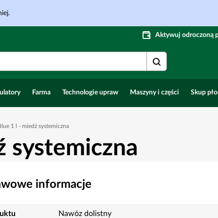
iej.
Aktywuj odroczoną 
ulatory
Farma
Technologie upraw
Maszyny i części
Skup pł
lue 1 l - miedź systemiczna
dź systemiczna
awowe informacje
uktu
Nawóz dolistny