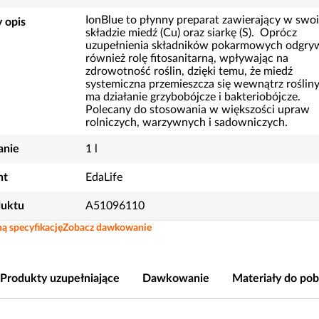
IonBlue to płynny preparat zawierający w swo
 opis
składzie miedź (Cu) oraz siarkę (S). Oprócz
uzupełnienia składników pokarmowych odgry
również rolę fitosanitarną, wpływając na
zdrowotność roślin, dzięki temu, że miedź
systemiczna przemieszcza się wewnątrz rośliny
ma działanie grzybobójcze i bakteriobójcze.
Polecany do stosowania w większości upraw
rolniczych, warzywnych i sadowniczych.
nie
1 l
nt
EdaLife
duktu
A51096110
ą specyfikację
Zobacz dawkowanie
Produkty uzupełniające
Dawkowanie
Materiały do pob